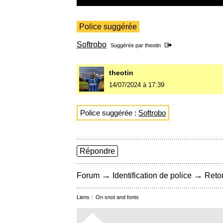
Police suggérée
Softrobo
Suggérée par
theotin
theotin
14/07/2024 à 17:39
Police suggérée :
Softrobo
Répondre
→
→
Forum
Identification de police
Retou
Liens :
On snot and fonts