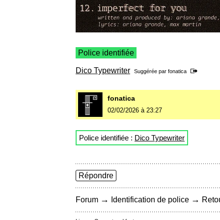
Police identifiée
Dico Typewriter
Suggérée par
fonatica
fonatica
02/02/2026 à 23:27
Police identifiée :
Dico Typewriter
Répondre
→
→
Forum
Identification de police
Retou