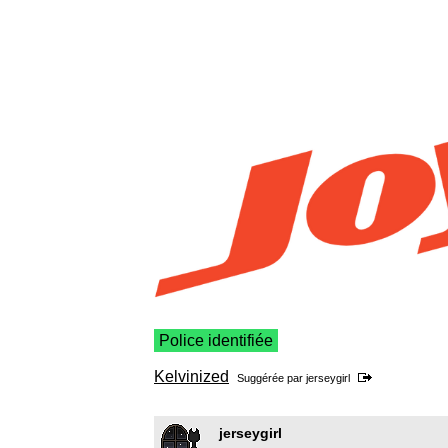
Police identifiée
Kelvinized
Suggérée par
jerseygirl
jerseygirl