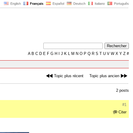
English
Français
Español
Deutsch
Italiano
Português
A
B
C
D
E
F
G
H
I
J
K
L
M
N
O
P
Q
R
S
T
U
V
W
X
Y
Z
#
Topic plus récent
Topic plus ancien
2 posts
#1
Citer