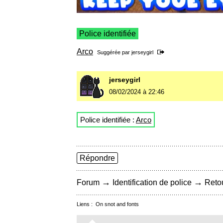
Police identifiée
Arco
Suggérée par
jerseygirl
jerseygirl
08/02/2024 à 22:46
Police identifiée :
Arco
Répondre
→
→
Forum
Identification de police
Retou
Liens :
On snot and fonts