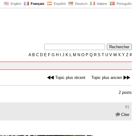
English
Français
Español
Deutsch
Italiano
Português
A
B
C
D
E
F
G
H
I
J
K
L
M
N
O
P
Q
R
S
T
U
V
W
X
Y
Z
#
Topic plus récent
Topic plus ancien
2 posts
#1
Citer