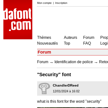
Mon compte
|
Inscription
Thèmes
Auteurs
Forum
Prop
Nouveautés
Top
FAQ
Logi
Forum
→
→
Forum
Identification de police
Retou
"Security" font
ChandlerDReed
12/01/2024 à 16:02
what is this font for the word "security"