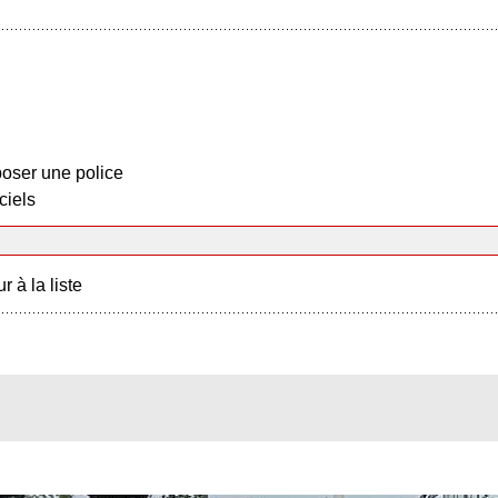
oser une police
ciels
r à la liste