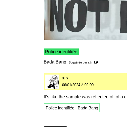
Police identifiée
Bada Bang
Suggérée par
sjh
sjh
06/01/2024 à 02:00
It’s like the sample was reflected off of a c
Police identifiée :
Bada Bang