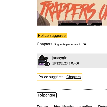
Police suggérée
Chapters
Suggérée par
jerseygirl
jerseygirl
18/12/2023 à 05:06
Police suggérée :
Chapters
Répondre
→
→
Forum
Identification de police
Retou