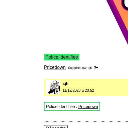
Police identifiée
Pricedown
Suggérée par
sjh
sjh
11/12/2023 à 20:52
Police identifiée :
Pricedown