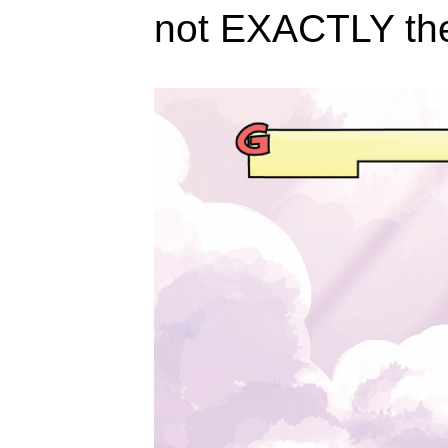
not EXACTLY th