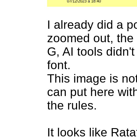
07/12/2023 à 18:40
I already did a 
zoomed out, the 
G, AI tools didn'
font.
This image is not
can put here with
the rules.
It looks like Rat