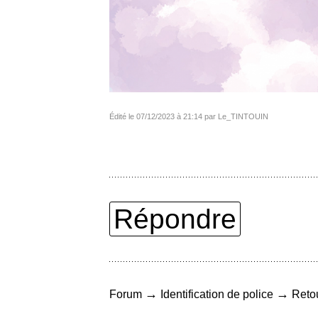
Édité le 07/12/2023 à 21:14 par Le_TINTOUIN
Répondre
→
→
Forum
Identification de police
Retou