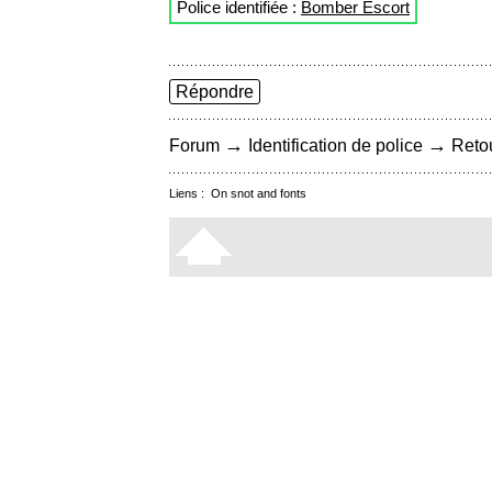
Police identifiée :
Bomber Escort
Répondre
→
→
Forum
Identification de police
Retou
Liens :
On snot and fonts