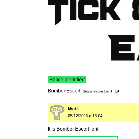
Police identifiée
Bomber Escort
Suggérée par
BertT
BertT
05/12/2023 à 13:04
It is Bomber Escort font