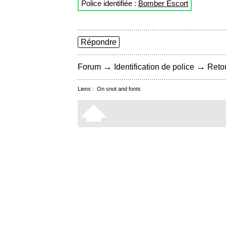
Police identifiée :
Bomber Escort
Répondre
→
→
Forum
Identification de police
Retou
Liens :
On snot and fonts