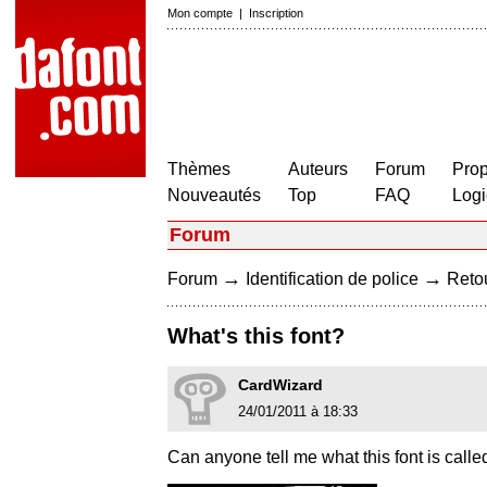
Mon compte
|
Inscription
Thèmes
Auteurs
Forum
Prop
Nouveautés
Top
FAQ
Logi
Forum
→
→
Forum
Identification de police
Retou
What's this font?
CardWizard
24/01/2011 à 18:33
Can anyone tell me what this font is calle