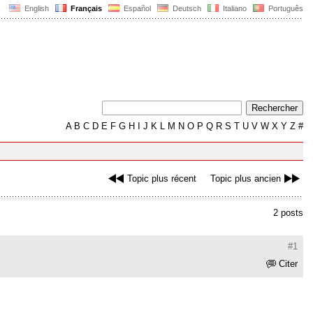
English
Français
Español
Deutsch
Italiano
Português
A
B
C
D
E
F
G
H
I
J
K
L
M
N
O
P
Q
R
S
T
U
V
W
X
Y
Z
#
Topic plus récent
Topic plus ancien
2 posts
#1
Citer