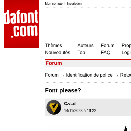
Mon compte
|
Inscription
Thèmes
Auteurs
Forum
Prop
Nouveautés
Top
FAQ
Logi
Forum
→
→
Forum
Identification de police
Retou
Font please?
C.vLd
14/11/2023 à 19:22