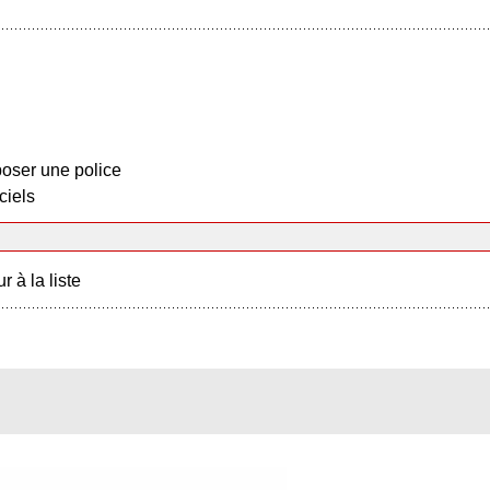
oser une police
ciels
r à la liste