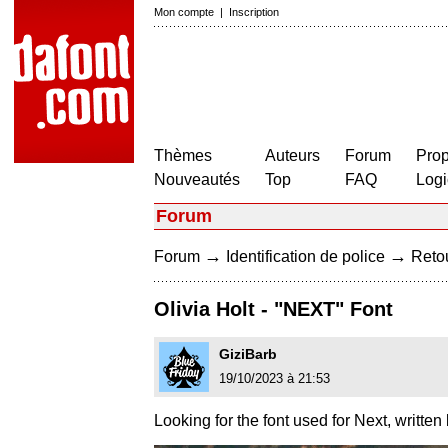
Mon compte
|
Inscription
Thèmes
Auteurs
Forum
Prop
Nouveautés
Top
FAQ
Logi
Forum
→
→
Forum
Identification de police
Retou
Olivia Holt - "NEXT" Font
GiziBarb
19/10/2023 à 21:53
Looking for the font used for Next, writte