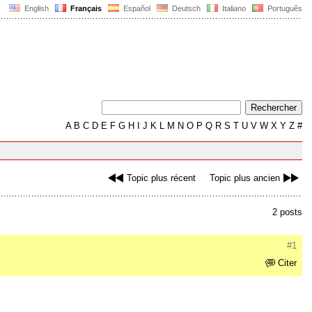
English
Français
Español
Deutsch
Italiano
Português
A
B
C
D
E
F
G
H
I
J
K
L
M
N
O
P
Q
R
S
T
U
V
W
X
Y
Z
#
Topic plus récent
Topic plus ancien
2 posts
#1
Citer