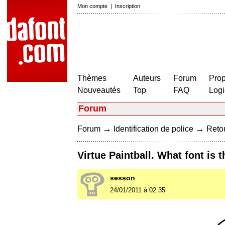
Mon compte
|
Inscription
Thèmes
Auteurs
Forum
Prop
Nouveautés
Top
FAQ
Logi
Forum
→
→
Forum
Identification de police
Retou
Virtue Paintball. What font is t
sesson
24/01/2011 à 02:35