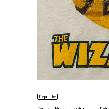
Répondre
→
→
Forum
Identification de police
Retou