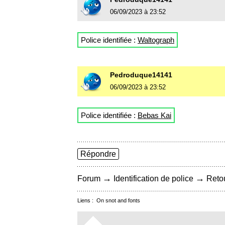
06/09/2023 à 23:52
Police identifiée :
Waltograph
Pedroduque14141
06/09/2023 à 23:52
Police identifiée :
Bebas Kai
Répondre
→
→
Forum
Identification de police
Retou
Liens :
On snot and fonts