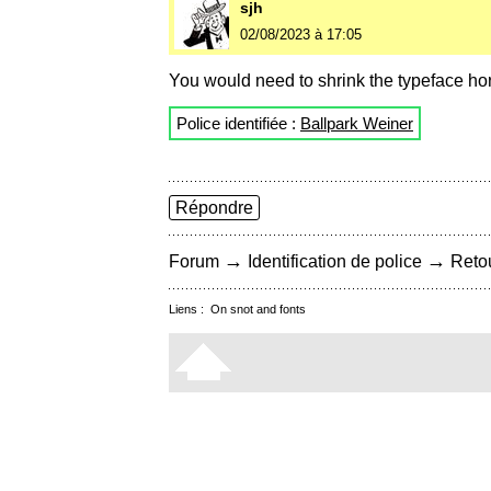
sjh
02/08/2023 à 17:05
You would need to shrink the typeface hor
Police identifiée :
Ballpark Weiner
Répondre
→
→
Forum
Identification de police
Retou
Liens :
On snot and fonts