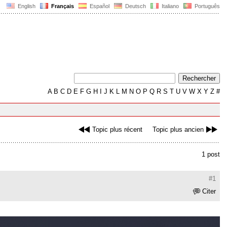
English
Français
Español
Deutsch
Italiano
Português
A
B
C
D
E
F
G
H
I
J
K
L
M
N
O
P
Q
R
S
T
U
V
W
X
Y
Z
#
Topic plus récent
Topic plus ancien
1 post
#1
Citer