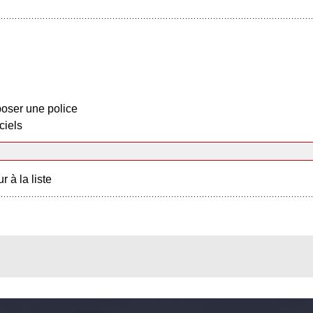
oser une police
ciels
r à la liste