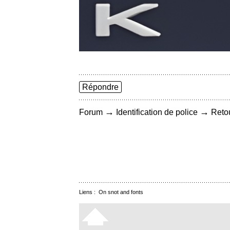
Répondre
→
→
Forum
Identification de police
Retou
Liens :
On snot and fonts