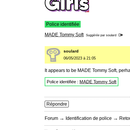
Police identifiée
MADE Tommy Soft
Suggérée par
soulard
soulard
06/05/2023 à 21:05
It appears to be MADE Tommy Soft, perha
Police identifiée :
MADE Tommy Soft
Répondre
→
→
Forum
Identification de police
Retou