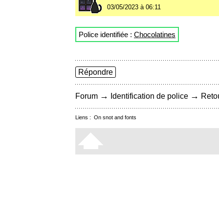
03/05/2023 à 06:11
Police identifiée :
Chocolatines
Répondre
→
→
Forum
Identification de police
Retou
Liens :
On snot and fonts