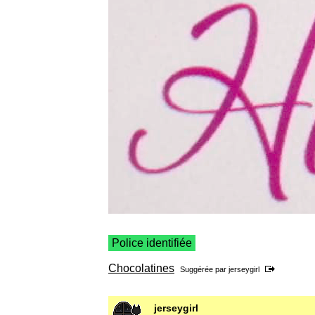
Police identifiée
Chocolatines
Suggérée par
jerseygirl
jerseygirl