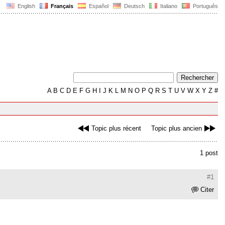
English
Français
Español
Deutsch
Italiano
Português
A
B
C
D
E
F
G
H
I
J
K
L
M
N
O
P
Q
R
S
T
U
V
W
X
Y
Z
#
Topic plus récent
Topic plus ancien
1 post
#1
Citer