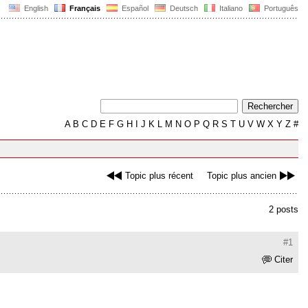
English
Français
Español
Deutsch
Italiano
Português
A
B
C
D
E
F
G
H
I
J
K
L
M
N
O
P
Q
R
S
T
U
V
W
X
Y
Z
#
Topic plus récent
Topic plus ancien
2 posts
#1
Citer