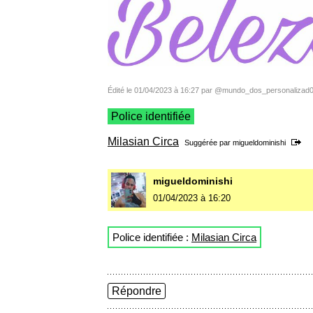
Édité le 01/04/2023 à 16:27 par @mundo_dos_personalizad
Police identifiée
Milasian Circa
Suggérée par
migueldominishi
migueldominishi
01/04/2023 à 16:20
Police identifiée :
Milasian Circa
Répondre