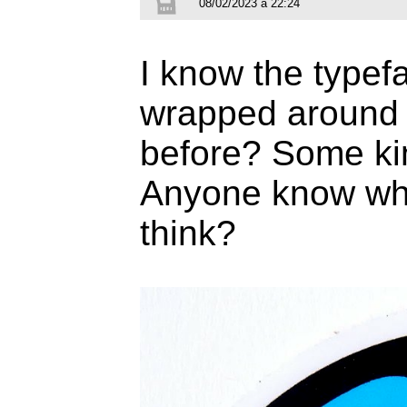
08/02/2023 à 22:24
I know the typef
wrapped around b
before? Some kin
Anyone know what
think?