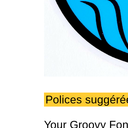
Polices suggéré
Your Groovy Fon