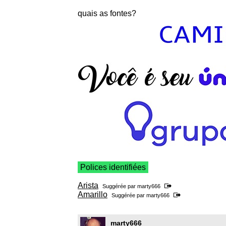
quais as fontes?
Polices identifiées
Arista
Suggérée par
marty666
Amarillo
Suggérée par
marty666
marty666