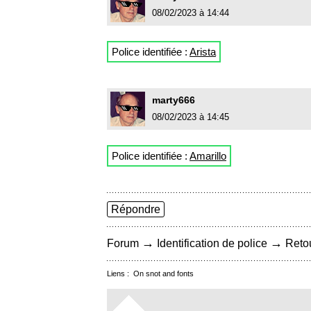
08/02/2023 à 14:44
Police identifiée :
Arista
marty666
08/02/2023 à 14:45
Police identifiée :
Amarillo
Répondre
→
→
Forum
Identification de police
Retou
Liens :
On snot and fonts