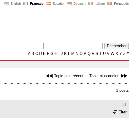
English
Français
Español
Deutsch
Italiano
Português
A
B
C
D
E
F
G
H
I
J
K
L
M
N
O
P
Q
R
S
T
U
V
W
X
Y
Z
#
Topic plus récent
Topic plus ancien
3 posts
#1
Citer