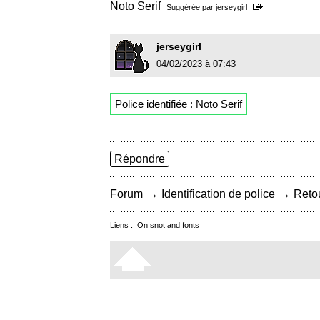
Noto Serif
Suggérée par
jerseygirl
jerseygirl
04/02/2023 à 07:43
Police identifiée :
Noto Serif
Répondre
→
→
Forum
Identification de police
Retou
Liens :
On snot and fonts