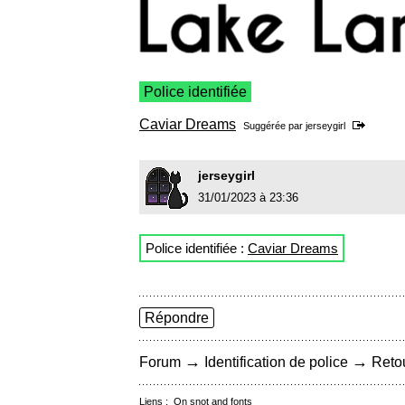
Police identifiée
Caviar Dreams
Suggérée par
jerseygirl
jerseygirl
31/01/2023 à 23:36
Police identifiée :
Caviar Dreams
Répondre
→
→
Forum
Identification de police
Retou
Liens :
On snot and fonts