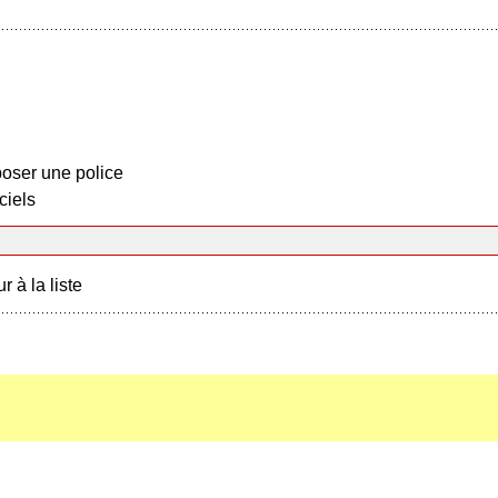
oser une police
ciels
r à la liste