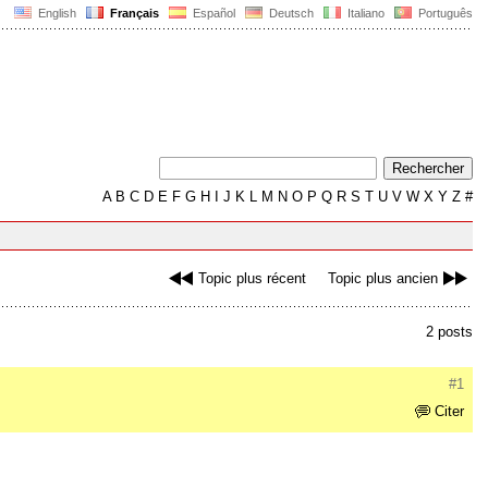
English
Français
Español
Deutsch
Italiano
Português
A
B
C
D
E
F
G
H
I
J
K
L
M
N
O
P
Q
R
S
T
U
V
W
X
Y
Z
#
Topic plus récent
Topic plus ancien
2 posts
#1
Citer