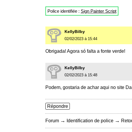
Police identifiée :
Sign Painter Script
KellyBilby
02/02/2023 à 15:44
Obrigada! Agora só falta a fonte verde!
KellyBilby
02/02/2023 à 15:48
Podem, gostaria de achar aqui no site DaF
Répondre
→
→
Forum
Identification de police
Retou