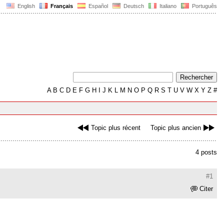
English
Français
Español
Deutsch
Italiano
Português
A
B
C
D
E
F
G
H
I
J
K
L
M
N
O
P
Q
R
S
T
U
V
W
X
Y
Z
#
Topic plus récent
Topic plus ancien
4 posts
#1
Citer