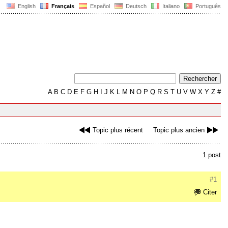
English
Français
Español
Deutsch
Italiano
Português
A
B
C
D
E
F
G
H
I
J
K
L
M
N
O
P
Q
R
S
T
U
V
W
X
Y
Z
#
Topic plus récent
Topic plus ancien
1 post
#1
Citer