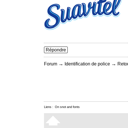
Répondre
→
→
Forum
Identification de police
Retou
Liens :
On snot and fonts