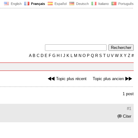
English
Français
Español
Deutsch
Italiano
Português
A
B
C
D
E
F
G
H
I
J
K
L
M
N
O
P
Q
R
S
T
U
V
W
X
Y
Z
#
Topic plus récent
Topic plus ancien
1 post
#1
Citer