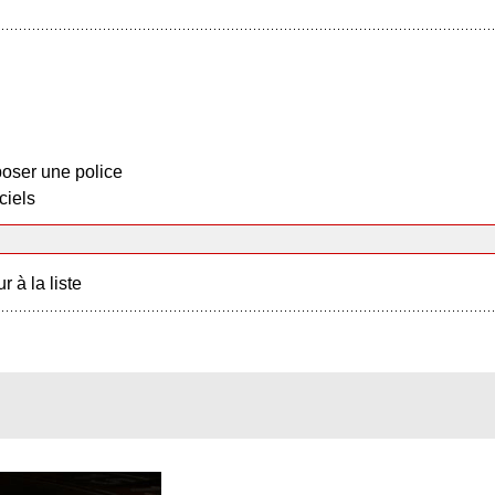
oser une police
ciels
r à la liste