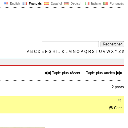
English
Français
Español
Deutsch
Italiano
Português
A
B
C
D
E
F
G
H
I
J
K
L
M
N
O
P
Q
R
S
T
U
V
W
X
Y
Z
#
Topic plus récent
Topic plus ancien
2 posts
#1
Citer