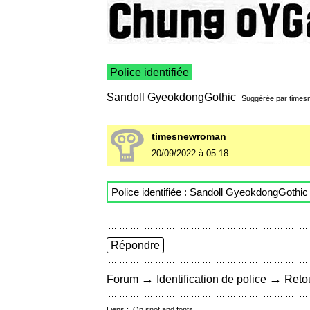
Police identifiée
Sandoll GyeokdongGothic
Suggérée par
times
timesnewroman
20/09/2022 à 05:18
Police identifiée :
Sandoll GyeokdongGothic
Répondre
→
→
Forum
Identification de police
Retou
Liens :
On snot and fonts