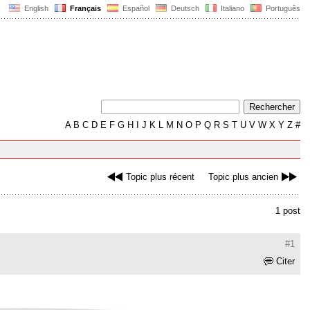
English
Français
Español
Deutsch
Italiano
Português
A
B
C
D
E
F
G
H
I
J
K
L
M
N
O
P
Q
R
S
T
U
V
W
X
Y
Z
#
Topic plus récent
Topic plus ancien
1 post
#1
Citer