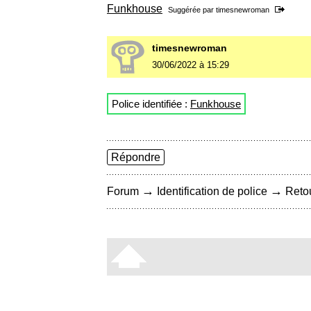
Funkhouse
Suggérée par
timesnewroman
timesnewroman
30/06/2022 à 15:29
Police identifiée :
Funkhouse
Répondre
→
→
Forum
Identification de police
Retou