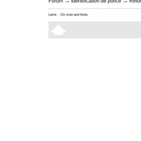
→
→
Forum
Identification de police
Retou
Liens :
On snot and fonts