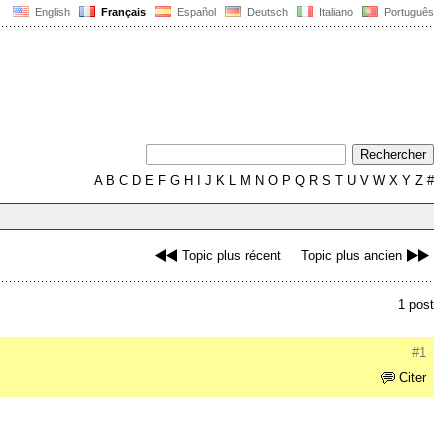
English
Français
Español
Deutsch
Italiano
Português
A
B
C
D
E
F
G
H
I
J
K
L
M
N
O
P
Q
R
S
T
U
V
W
X
Y
Z
#
Topic plus récent
Topic plus ancien
1 post
#1
Citer