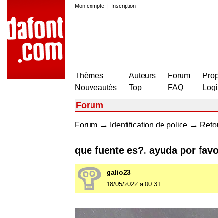
Mon compte
|
Inscription
Thèmes
Auteurs
Forum
Prop
Nouveautés
Top
FAQ
Logi
Forum
→
→
Forum
Identification de police
Retou
que fuente es?, ayuda por favo
galio23
18/05/2022 à 00:31