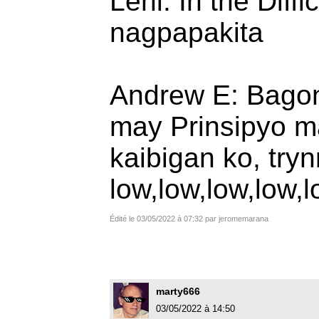
Leni: In the Diffi
nagpapakita
Andrew E: Bagon
may Prinsipyo ma
kaibigan ko, try
low,low,low,low,l
Édité le 03/05/2022 à 07:32 par jeromemarana
marty666
03/05/2022 à 14:50