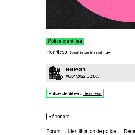
Police identifiée
Heartless
Suggérée par
jerseygirl
jerseygirl
06/04/2022 à 23:09
Police identifiée :
Heartless
Répondre
→
→
Forum
Identification de police
Retou