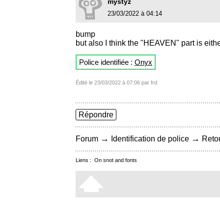
mystyz
23/03/2022 à 04:14
bump
but also I think the "HEAVEN" part is eith
Police identifiée :
Onyx
Édité le 23/03/2022 à 07:06 par frd
Répondre
→
→
Forum
Identification de police
Retou
Liens :
On snot and fonts