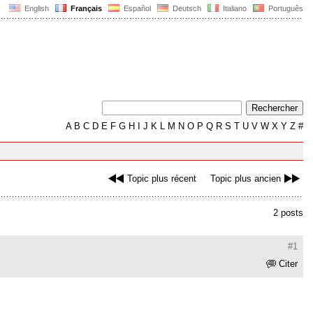
English
Français
Español
Deutsch
Italiano
Português
A
B
C
D
E
F
G
H
I
J
K
L
M
N
O
P
Q
R
S
T
U
V
W
X
Y
Z
#
Topic plus récent
Topic plus ancien
2 posts
#1
Citer