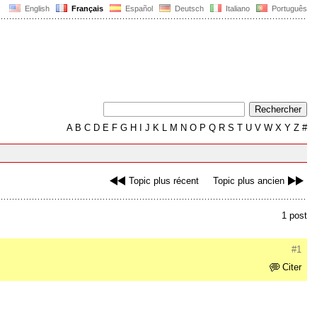
English
Français
Español
Deutsch
Italiano
Português
A
B
C
D
E
F
G
H
I
J
K
L
M
N
O
P
Q
R
S
T
U
V
W
X
Y
Z
#
Topic plus récent
Topic plus ancien
1 post
#1
Citer