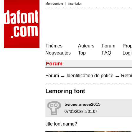
Mon compte
|
Inscription
Thèmes
Auteurs
Forum
Prop
Nouveautés
Top
FAQ
Logi
Forum
→
→
Forum
Identification de police
Retou
Lemoring font
twicee.oncee2015
07/01/2022 à 01:07
title font name?