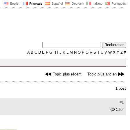
English
Français
Español
Deutsch
Italiano
Português
A
B
C
D
E
F
G
H
I
J
K
L
M
N
O
P
Q
R
S
T
U
V
W
X
Y
Z
#
Topic plus récent
Topic plus ancien
1 post
#1
Citer