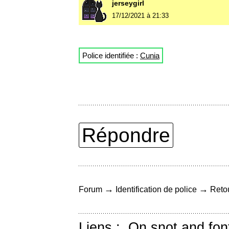
jerseygirl
17/12/2021 à 21:33
Police identifiée :
Cunia
Répondre
→
→
Forum
Identification de police
Retou
Liens :
On snot and fon