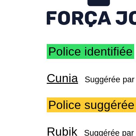
Police identifiée
Cunia
Suggérée pa
Police suggérée
Rubik
Suggérée pa