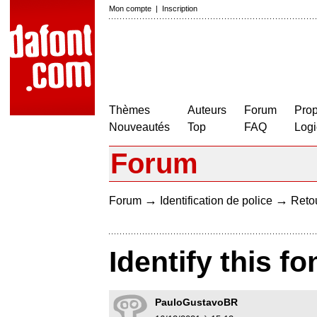
Mon compte
|
Inscription
Thèmes
Auteurs
Forum
Prop
Nouveautés
Top
FAQ
Logi
Forum
→
→
Forum
Identification de police
Retou
Identify this fo
PauloGustavoBR