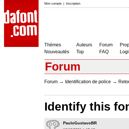
Mon compte
|
Inscription
Thèmes
Auteurs
Forum
Prop
Nouveautés
Top
FAQ
Logi
Forum
→
→
Forum
Identification de police
Retou
Identify this fo
PauloGustavoBR