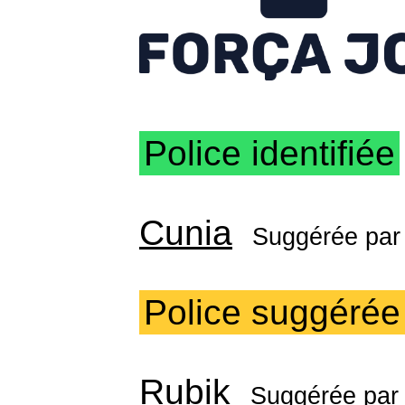
Police identifiée
Cunia
Suggérée pa
Police suggérée
Rubik
Suggérée pa