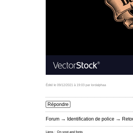
Édité le 09/12/2021 à 19:03 par lordalphaa
Répondre
→
→
Forum
Identification de police
Retou
Liens :
On snot and fonts