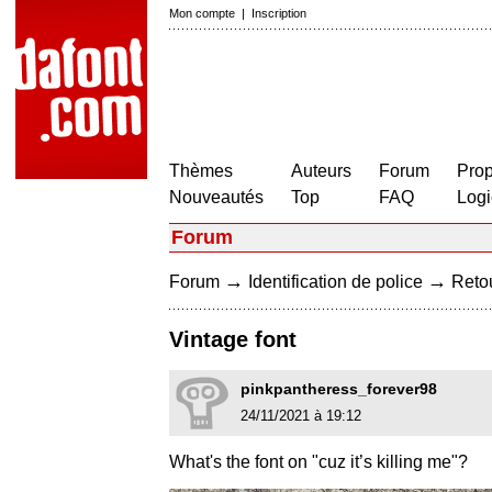
Mon compte
|
Inscription
Thèmes
Auteurs
Forum
Prop
Nouveautés
Top
FAQ
Logi
Forum
→
→
Forum
Identification de police
Retou
Vintage font
pinkpantheress_forever98
24/11/2021 à 19:12
What's the font on "cuz it’s killing me"?