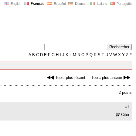
English
Français
Español
Deutsch
Italiano
Português
A
B
C
D
E
F
G
H
I
J
K
L
M
N
O
P
Q
R
S
T
U
V
W
X
Y
Z
#
Topic plus récent
Topic plus ancien
2 posts
#1
Citer