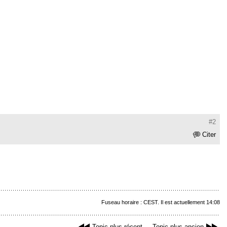
#2
Citer
Fuseau horaire : CEST. Il est actuellement 14:08
Topic plus récent
Topic plus ancien